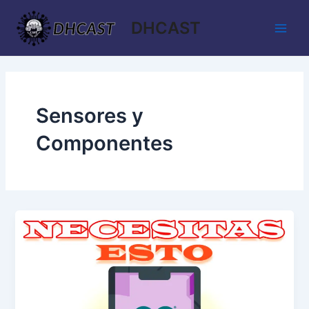
Ir
Main
DHCAST
al
Men
contenido
Sensores y
Componentes